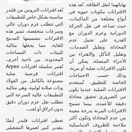
نهاياتهما لنقل الطاقة. تُعد هذه
تُعد اقترانات التروس من فلندر
الاقترانات مكونات حيوية في
مناسبة بشكل خاص للتطبيقات
أنواع مختلفة من الماكينات،
التي تتطلب عزم دوران عالي
حيث تساعد في نقل الحركة
وسرعات منخفضة. تتميز هذه
الدورانية وعزم الدوران مع
الاقترانات بتصميمها المدمج
القدرة على تحمل عدم
للغاية، مما يجعلها مثالية
المحاذاة، وتقليل الصدمات،
للبيئات ذات المساحات
وتقليل التآكل والاهتراء بين
المحدودة. من ناحية أخرى،
الأجزاء المتصلة. يمكن أن
تُعتبر سلسلة اقترانات Arpex
تكون الاقترانات صلبة أو مرنة،
اقترانات قرصية صلبة
وذلك حسب الاحتياجات
مصنوعة بالكامل من الفولاذ
الخاصة للتطبيق. تُستخدم
وذات صلابة لولبية، وهي مثالية
الاقترانات الصلبة عندما يكون
للتطبيقات عالية السرعة التي
من الضروري تحقيق محاذاة
تتطلب نقل عزم دوران دقيق
دقيقة للأعمدة، بينما تسمح
بدون انزلاق أو لعب.
الاقترانات المرنة بدرجة معينة
من عدم المحاذاة وتكون أكثر
تحظى اقترانات فلندر أيضًا
ملاءمة للظروف الديناميكية
بتقدير كبير لعمرها التشغيلي
التي تشمل الاهتزاز والتوسع