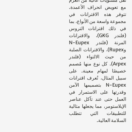
نقل مستويات عالية من العزم
مع تعويض انحراف الأعمدة.
تتوفر هذه الاقترانات في
مجموعة واسعة من الأنواع، بما
في ذلك اقترانات التروس
(فلندر GKG)، والاقترانات
المرنة (فلندر N-Eupex
وRupex)، والاقترانات الصلبة
من حيث الالتواء (فلندر
Arpex). كل نوع منها مُصمم
خصيصًا لمهام معينة. على
سبيل المثال، تُعرف اقترانات
N-Eupex بتصميمها الآمن
وقدرتها على الاستمرار في
العمل حتى عند تآكل عناصر
الإيلاستومر، مما يجعلها مثالية
للتطبيقات التي تتطلب
السلامة العالية.