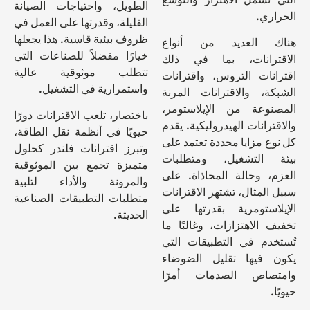
الطويل، واحتياجات الصيانة
الحراري.
القليلة، وقدرتها على العمل في
ظروف بيئية قاسية. هذا يجعلها
هناك العديد من أنواع
خيارًا مفضلاً للصناعات التي
الاقترانات، بما في ذلك
تتطلب موثوقية عالية
اقترانات التروس، واقترانات
واستمرارية في التشغيل.
الشبكة، والاقترانات المرنة
المصنوعة من الإيلاستومر،
باختصار، تلعب الاقترانات دورًا
والاقترانات الهيدروليكية. يقدم
حيويًا في أنظمة نقل الطاقة،
كل نوع مزايا محددة تعتمد على
وتبرز اقترانات فلندر كحلول
بيئة التشغيل، ومتطلبات
متميزة تجمع بين الموثوقية
العزم، وحالة المحاذاة. على
والمرونة والأداء لتلبية
سبيل المثال، تشتهر الاقترانات
متطلبات التطبيقات الصناعية
الإيلاستومرية بقدرتها على
الحديثة.
تخفيف الاهتزازات، وغالبًا ما
تُستخدم في التطبيقات التي
يكون فيها تقليل الضوضاء
وامتصاص الصدمات أمرًا
حيويًا.