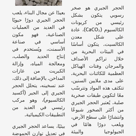
الحجر الجيري هو صخر
بعيدًا عن مجال البناء، يلعب
رسوبي يتكون بشكل
الحجر الجيري دورًا حيويًا
رئيسي من كربونات
في العديد من العمليات
الكالسيوم (CaCO₃)، عادة
الصناعية. فهو مكون
على شكل معدن
أساسي في صناعة
الكالسيت. يتكون أساسًا
الأسمنت، ويُستخدم في
في البيئات البحرية من
إنتاج الحديد والصلب،
خلال تراكم الأصداف
ومعالجة المياه، وإزالة
والمرجان وفتات الهياكل
الكبريت من غازات
العظمية للكائنات البحرية.
المداخن. بالإضافة إلى ذلك،
على مدى ملايين السنين،
عند تسخينه، يتحلل الحجر
تتكثف هذه المواد وتترسّب
الجيري إلى الجير (أكسيد
معًا لتكوين طبقات صخرية
الكالسيوم)، وهو مركب
صلبة. يُعتبر الحجر الجيري
رئيسي في العديد من
من أكثر الصخور شيوعًا
التطبيقات الكيميائية.
وانتشارًا على سطح الأرض،
ويلعب دورًا هامًا في
بيئيًا، يساعد الحجر الجيري
الجيولوجيا والبيئة
في تعديل توازن الحموضة