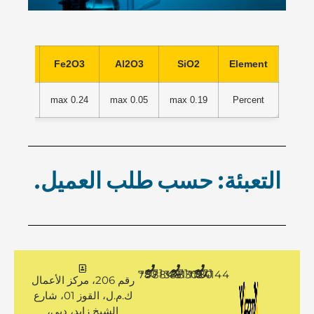
TiO2
Fe2O3
Al2O3
SiO2
Element
0.05 max
0.24 max
0.05 max
0.19 max
Percent
التعبئة: حسب طلب العميل.
+971 50 7888481
+971 4 3883080
+971 50 1194144
رقم 206، مركز الأعمال
ك.م.ل، القوز 01، شارع
الشيخ زايد، دبي،