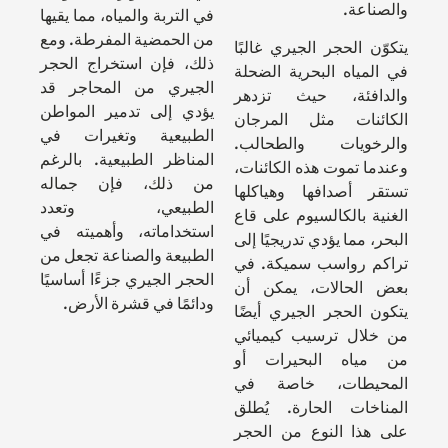
والصناعة.
في التربة والمياه، مما يقيها
من الحمضية المفرطة. ومع
يتكوّن الحجر الجيري غالبًا
ذلك، فإن استخراج الحجر
في المياه البحرية الضحلة
الجيري من المحاجر قد
والدافئة، حيث تزدهر
يؤدي إلى تدمير المواطن
الكائنات مثل المرجان
الطبيعية وتغيرات في
والرخويات والطحالب.
المناظر الطبيعية. بالرغم
وعندما تموت هذه الكائنات،
من ذلك، فإن جماله
تستقر أصدافها وهياكلها
الطبيعي، وتعدد
الغنية بالكالسيوم على قاع
استخداماته، وأهميته في
البحر، مما يؤدي تدريجيًا إلى
الطبيعة والصناعة تجعل من
تراكم رواسب سميكة. في
الحجر الجيري جزءًا أساسيًا
بعض الحالات، يمكن أن
ودائمًا في قشرة الأرض.
يتكون الحجر الجيري أيضًا
من خلال ترسيب كيميائي
من مياه البحيرات أو
المحيطات، خاصة في
المناخات الحارة. يُطلق
على هذا النوع من الحجر