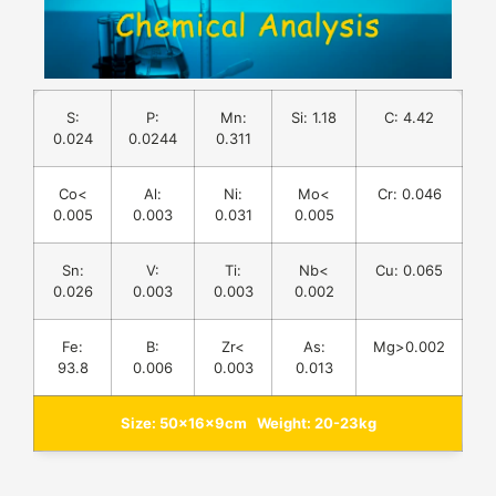
S:
P:
Mn:
Si: 1.18
C: 4.42
0.024
0.0244
0.311
Co<
Al:
Ni:
Mo<
Cr: 0.046
0.005
0.003
0.031
0.005
Sn:
V:
Ti:
Nb<
Cu: 0.065
0.026
0.003
0.003
0.002
Fe:
B:
Zr<
As:
Mg>0.002
93.8
0.006
0.003
0.013
Size: 50×16×9cm Weight: 20-23kg