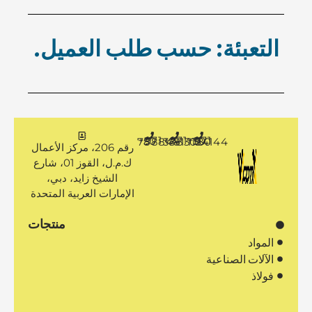
u
+971 50 7888481
+971 4 3883080
+971 50 1194144
رقم 206، مركز الأعمال
ك.م.ل، القوز 01، شارع
الشيخ زايد، دبي،
الإمارات العربية المتحدة
منتجات
المواد
الآلات الصناعية
فولاذ