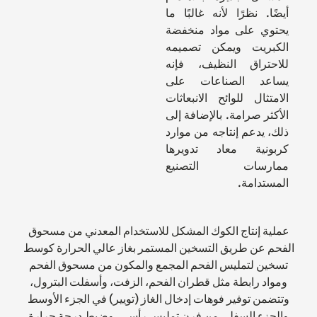
أيضًا. نظرًا لأنه غالبًا ما
يحتوي على مواد منخفضة
الكبريت ويمكن تصميمه
للاحتراق النظيف، فإنه
يساعد الصناعات على
الامتثال للوائح الانبعاثات
الأكثر صرامة. بالإضافة إلى
ذلك، يدعم إنتاجه من موارد
كربونية معاد تدويرها
ممارسات التصنيع
المستدامة.
عملية إنتاج الكوك المشكل للاستخدام المعدني من مسحوق
الفحم عن طريق التسخين المستمر بغاز عالي الحرارة كوسط
تسخين لتمليس الفحم المجمع والمكون من مسحوق الفحم
ومواد رابطة مثل قطران الفحم، الزفت، وأسفلت البترول،
وتتضمن توفير فوهات إدخال الغاز (تويير) في الجزء الأوسط
والجزء السفلي من فرن تمليس رأسي، وضبط درجة حرارة