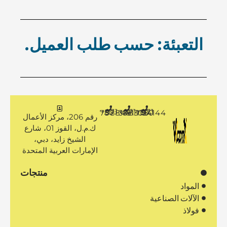
التعبئة: حسب طلب العميل.
+971 50 7888481
+971 4 3883080
+971 50 1194144
رقم 206، مركز الأعمال
ك.م.ل، القوز 01، شارع
الشيخ زايد، دبي،
الإمارات العربية المتحدة
منتجات
المواد
الآلات الصناعية
فولاذ