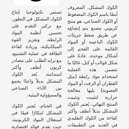
الكوك المشكل، المعروف
تستمر تكنولوجيا إنتاج
أيضًا باسم الكوك المضغوط
الكوك المشكل في التطور،
أو الكوك الصناعي، هو منتج
مع تركيز التقدم على
كربوني مصنع يتم إنشاؤه
تحسين أنظمة المواد
عن طريق ضغط جزيئات
الرابطة، وتعزيز القوة
الكوك الناعمة أو المواد
الميكانيكية، وزيادة كفاءة
القائمة على الفحم إلى
الطاقة في عملية التصنيع.
أشكال موحدة، عادةً على
مع تزايد الطلب على مصادر
شكل قوالب أو كتل. غالبًا ما
كربون أنظف وأكثر
تتضمن هذه العملية
استدامة، يُعد الكوك
استخدام مواد رابطة (مثل
المشكل بديلاً واعدًا يجمع
القطران أو الزفت أو المواد
بين الأداء الصناعي
العضوية) يليها معالجة
والمسؤولية البيئية.
حرارية لتثبيت وتثبيت
المنتج النهائي. يُعتبر الكوك
في الختام، يُعتبر الكوك
المشكل بديلاً أنظف وأكثر
المشكل ابتكارًا قيمًا في
كفاءة من الكوك التقليدي
استغلال المواد الكربونية،
في العديد من التطبيقات
حيث يقدم فوائد اقتصادية