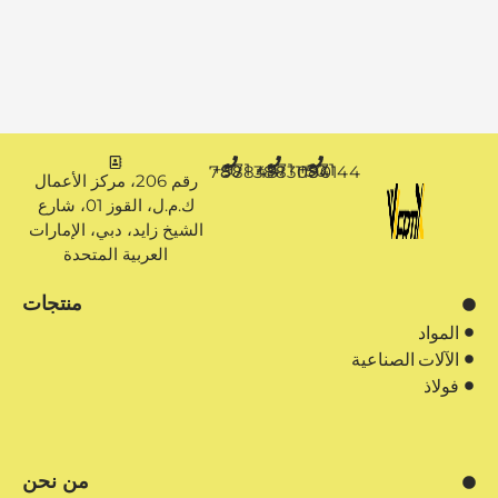
+971 50 7888481
+971 4 3883080
+971 50 1194144
رقم 206، مركز الأعمال
ك.م.ل، القوز 01، شارع
الشيخ زايد، دبي، الإمارات
العربية المتحدة
منتجات
المواد
الآلات الصناعية
فولاذ
من نحن