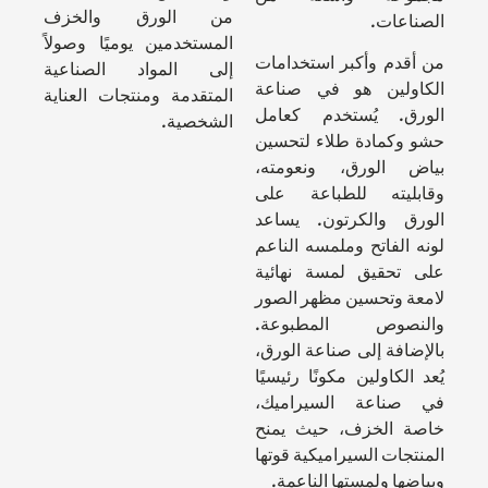
من الورق والخزف
الصناعات.
المستخدمين يوميًا وصولاً
من أقدم وأكبر استخدامات
إلى المواد الصناعية
الكاولين هو في صناعة
المتقدمة ومنتجات العناية
الورق. يُستخدم كعامل
الشخصية.
حشو وكمادة طلاء لتحسين
بياض الورق، ونعومته،
وقابليته للطباعة على
الورق والكرتون. يساعد
لونه الفاتح وملمسه الناعم
على تحقيق لمسة نهائية
لامعة وتحسين مظهر الصور
والنصوص المطبوعة.
بالإضافة إلى صناعة الورق،
يُعد الكاولين مكونًا رئيسيًا
في صناعة السيراميك،
خاصة الخزف، حيث يمنح
المنتجات السيراميكية قوتها
وبياضها ولمستها الناعمة.