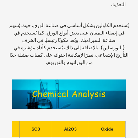
التغذية.
يُستخدم الكاولين بشكل أساسي في صناعة الورق، حيث يُسهم
في إضفاء اللمعان على بعض أنواع الورق. كما يُستخدم في
صناعة السيراميك، ويُعد مكونًا رئيسيًا في الخزف
(البورسلين). بالإضافة إلى ذلك، يُستخدم كأداة مؤشرة في
التأريخ الإشعاعي، نظرًا لإمكانية احتوائه على كميات ضئيلة جدًا
من اليورانيوم والثوريوم.
2O3
SO3
Al2O3
Oxide