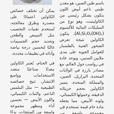
باسم طين الصين، هو معدن
طيني ناعم أبيض اللون
يمكن أن تختلف خصائص
يتكون بشكل رئيسي من
الكاولين اعتمادًا على
الكاولينيت، وهو نوع من
مصدره وطرق معالجته.
السليكات المائية للألمنيوم
تُستخدم تقنيات التخصيب
(Al₂Si₂O₅(OH)₄). يتكون
مثل التبييض والطحن
الكاولين نتيجة تعرض
وتحديد حجم الجسيمات
الصخور الغنية بالفلسبار
غالبًا لتحسين درجة بياضه
للعوامل الجوية على مدى
وأدائه في تطبيقات محددة.
ملايين السنين، ويوجد عادة
في الختام، يُعتبر الكاولين
في رواسب حول العالم، مع
معدنًا صناعيًا متعدد
مصادر بارزة في الولايات
الاستخدامات وواسع
المتحدة، البرازيل، الصين،
الانتشار. تتيح خصائصه
والمملكة المتحدة. يتميز
الطبيعية — مثل الملمس
الكاولين بحجم جزيئاته
الناعم، والثبات الكيميائي،
الدقيقة، وخمولها الكيميائي،
واللون الأبيض — تحسين
ولونه الأبيض، مما يجعله
أداء ومظهر مجموعة
مادة خام قيمة تستخدم في
واسعة من المنتجات، بدءًا
مجموعة واسعة من