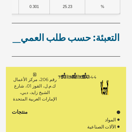
348
0.301
25.23
%
التعبئة: حسب طلب العميل.
+971 50 7888481
+971 4 3883080
+971 50 1194144
رقم 206، مركز الأعمال
ك.م.ل، القوز 01، شارع
الشيخ زايد، دبي،
الإمارات العربية المتحدة
منتجات
المواد
الآلات الصناعية