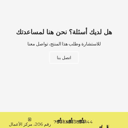
هل لديك أسئلة؟ نحن هنا لمساعدتك
للاستشارة وطلب هذا المنتج، تواصل معنا
اتصل بنا
+971 50 7888481
+971 4 3883080
+971 50 1194144
رقم 206، مركز الأعمال