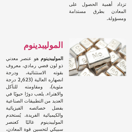
د أهمية الحصول على
ادن بطرق مستدامة
لة.
الموليبدينوم
الموليبدينوم
هو عنصر معدني
ذو لون فضي رمادي، معروف
بقوته الاستثنائية، ودرجة
انصهاره العالية (2,623 درجة
مئوية)، ومقاومته للتآكل
والاهتراء. يلعب دورًا حيويًا في
العديد من التطبيقات الصناعية
بفضل خصائصه الفيزيائية
والكيميائية الفريدة. يُستخدم
الموليبدينوم غالبًا كعنصر
سبيكي لتحسين قوة المعادن،