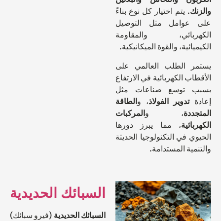
ك
. يتم اختيار كل نوع بناءً
عوامل مثل التوصيل
ربائي، والمقاومة
ائية، والقوة الميكانيكية.
 الطلب العالمي على
ب الكهربائية في الارتفاع
 توسع صناعات مثل
دوير الفولاذ
، و
الطاقة
ددة
، و
المركبات
ائية
، مما يبرز دورها
 في التكنولوجيا الحديثة
ية المستدامة.
السبائك الحديدية
السبائك الحديدية
(فيرو سبائك)