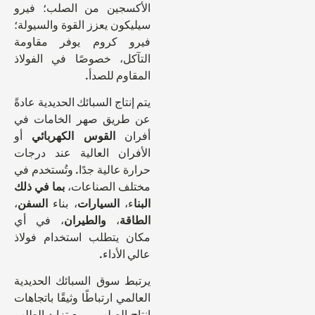
الأكسجين من الصلب؛ فيرو
سيليكون يعزز القوة والسيولة؛
فيرو كروم يوفر مقاومة
التآكل، خصوصًا في الفولاذ
المقاوم للصدأ.
يتم إنتاج السبائك الحديدية عادةً
عن طريق صهر الخامات في
أفران
القوس الكهربائي
أو
الأفران العالية عند درجات
حرارة عالية جدًا. وتُستخدم في
مختلف الصناعات،
بما في ذلك
البنا
ء،
السيارات
، بناء
السفن
،
الطاقة
،
والطيران
، في أي
مكان يتطلب استخدام فولاذ
عالي الأداء.
يرتبط سوق السبائك الحديدية
العالمي ارتباطًا وثيقًا باتجاهات
إنتاج الصلب، ومع تزايد الطلب