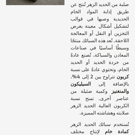
ن الحديد الزهر تُنتج عن
إذابة المواد الخام
دية وصبها في قوالب
ل أشكال معينة بغرض
ن أو النقل أو المعالجة
ة. تُعد هذه السبائك منتجًا
ا أساسيًا في صناعات
ن والسباكة. تُصنع عادةً
دة الحديد أو الحديد
 وتحتوي عادةً على نسبة
ن
تتراوح بين 2 إلى 4%،
ضافة إلى
السيليكون
غنيز
وكمية ضئيلة من
ر أخرى. تمنح نسبة
ن العالية الحديد الزهر
ه وهشاشته المميزة.
دم سبائك الحديد الزهر
ة خام
لإنتاج مختلف