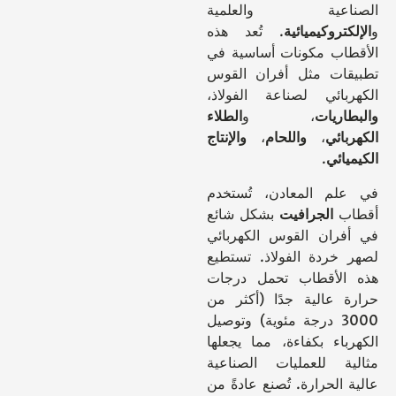
اعية والعلمية
تروكيميائية
. تُعد هذه
اب مكونات أساسية في
ات مثل أفران القوس
بائي لصناعة الفولاذ،
اريات
، و
الطلاء
ائي
،
واللحام
،
والإنتاج
ائي
.
م المعادن، تُستخدم
ب
الجرافيت
بشكل شائع
ران القوس الكهربائي
خردة الفولاذ. تستطيع
الأقطاب تحمل درجات
 عالية جدًا (أكثر من
3000 درجة مئوية) وتوصيل
باء بكفاءة، مما يجعلها
ة للعمليات الصناعية
الحرارة. تُصنع عادةً من