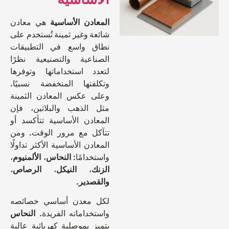
المعادن الأساسية
هي معادن
شائعة وغير ثمينة تُستخدم على
نطاق واسع في التطبيقات
الصناعية والتصنيعية نظرًا
لتعدد استخداماتها وتوفرها
وتكلفتها المنخفضة نسبيًا.
وعلى عكس المعادن الثمينة
مثل الذهب والبلاتين، فإن
المعادن الأساسية تتأكسد أو
تتآكل مع مرور الوقت. ومن
المعادن الأساسية الأكثر تداولًا
واستخدامًا:
النحاس
،
الألمنيوم
،
الزنك
،
النيكل
،
الرصاص
،
والقصدير
.
لكل معدن أساسي خصائصه
واستخداماته الفريدة.
النحاس
يتميز بموصلية كهربائية عالية