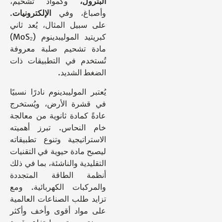
البترول،
وكمواد تشحيم،
وأصباغ، وفي
الإلكترونيات
.
على سبيل المثال، يُعد ثاني
كبريتيد الموليبدينوم (MoS₂)
مادة تشحيم صلبة معروفة
تُستخدم في التطبيقات ذات
الضغط الشديد.
يُعتبر الموليبدينوم نادرًا نسبيًا
في قشرة الأرض، ويُستخرج
عادةً كمادة ثانوية من معالجة
خام النحاس. تبرز أهميته
الاستراتيجية وتنوع تطبيقاته
ليصبح مادة حيوية في التقنيات
التقليدية والناشئة، بما في ذلك
أنظمة الطاقة المتجددة
والمركبات الكهربائية. ومع
تزايد طلب الصناعات العالمية
على مواد أقوى وأخف وأكثر