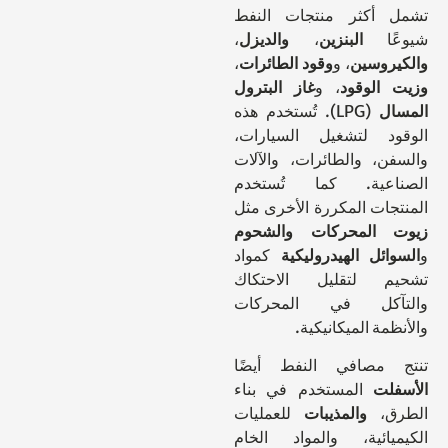
 أكثر منتجات النفط
ًا
البنزين
،
والديزل
،
روسين
، و
وقود الطائرات
،
الوقود
، و
غاز البترول
ل
(LPG). تُستخدم هذه
د لتشغيل السيارات،
ن، والطائرات، والآلات
اعية. كما تُستخدم
جات المكررة الأخرى مثل
 المحركات
والشحوم
ائل الهيدروليكية
كمواد
م لتقليل الاحتكاك
آكل في المحركات
مة الميكانيكية.
 مصافي النفط أيضًا
فلت
المستخدم في بناء
ق،
والمذيبات
للعمليات
يائية، والمواد الخام