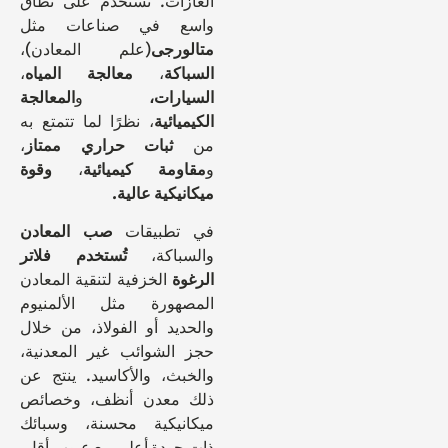
الغازات. تُستخدم على نطاق
واسع في صناعات مثل
متالورجی
(علم المعادن)،
السباكة
،
معالجة المياه
،
السيارات،
و
المعالجة
الكيميائية
، نظرًا لما تتمتع به
من
ثبات حراري ممتاز
،
و
مقاومة كيميائية
،
وقوة
ميكانيكية عالية.
في تطبيقات
صب المعادن
والسباكة،
تُستخدم فلاتر
الرغوة
الخزفية لتنقية المعادن
المصهورة مثل الألمنيوم
والحديد أو الفولاذ، من خلال
حجز الشوائب غير المعدنية،
والخبث، والأكاسيد. ينتج عن
ذلك معدن أنظف، وخصائص
ميكانيكية محسنة، وسبائك
ذات جودة أعلى مع عيوب أقل.