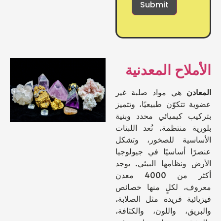
لاح المعدنية
دن
هي مواد صلبة غير
تتكوّن طبيعيًا، وتتميز
ب كيميائي محدد وبنية
ة منتظمة. تُعد اللبنات
اسية للصخور، وتشكل
ا أساسيًا في جيولوجيا
 ونظامها البيئي. يوجد
أكثر من 4000 معدن
ف، لكلٍ منها خصائص
ئية فريدة مثل الصلابة،
يق، واللون، والكثافة،