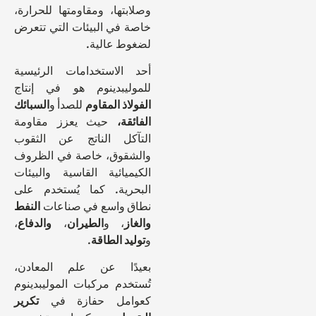
وصلابتها، ومقاومتها للحرارة،
خاصة في البيئات التي تتعرض
لضغوط عالية.
أحد الاستخدامات الرئيسية
للموليبدينوم هو في إنتاج
الفولاذ المقاوم
للصدأ و
السبائك
الفائقة،
حيث يعزز مقاومة
التآكل الناتج عن الثقوب
والشقوق، خاصة في الظروف
الكيميائية القاسية والبيئات
البحرية. كما يُستخدم على
نطاق واسع في صناعات
النفط
والغاز
، و
الطيران
،
والدفاع
،
و
توليد الطاقة
.
بعيدًا عن علم المعادن،
تُستخدم مركبات الموليبدينوم
كعوامل حفازة في
تكرير