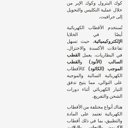
لبترول وكوك الإبر من
عملية التكليس والتحويل
رافيت.
دم الأقطاب الكهربائية
ًا في الخلايا
روكيميائية
، حيث تسهل
ات الأكسدة والاختزال.
بطاريات، يعمل
القطب
ب (الأنود)
و
القطب
ب (الكاثود)
كالأقطاب
بائية السالبة والموجبة
لتوالي، مما يتيح تدفق
 الكهربائي أثناء دورات
 والتفريغ.
نواع مختلفة من الأقطاب
بائية تعتمد على المادة
بيق، بما في ذلك أقطاب
بون
والنحاس
والبلاتين