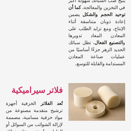
صب السبائك سهولة أكبر
تخزين والمعالجة،
كما أن
 الحجم والشكل
يضمن
 ذوبان متناسقة أثناء
ج. ومع تزايد الطلب على
ادن المعاد تدويرها
نيع الفعال
، تظل سبائك
 الزهر جزءًا أساسيًا من
ات صناعة المعادن
امة والقابلة للتوسع.
فلاتر سيراميكية
تُعد الفلاتر
الخزفية أجهزة
ترشيح متقدمة مصنوعة من
مواد خزفية مسامية، مصممة
لإزالة الشوائب من السوائل أو