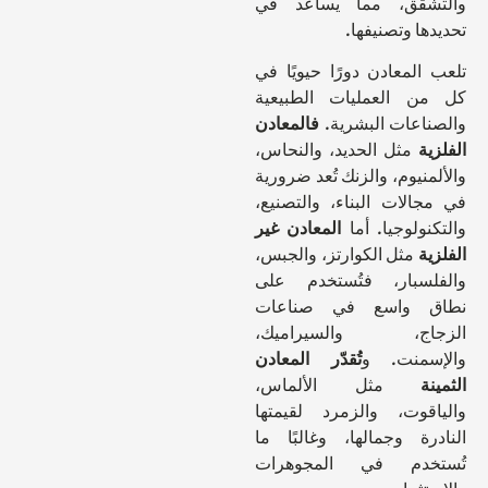
شقق، مما يساعد في
ا وتصنيفها.
لمعادن دورًا حيويًا في
 العمليات الطبيعية
اعات البشرية.
فالمعادن
ة
مثل الحديد، والنحاس،
نيوم، والزنك تُعد ضرورية
الات البناء، والتصنيع،
ولوجيا. أما
المعادن غير
ة
مثل الكوارتز، والجبس،
سبار، فتُستخدم على
 واسع في صناعات
اج، والسيراميك،
سمنت. و
تُقدّر المعادن
ة
مثل الألماس،
قوت، والزمرد لقيمتها
رة وجمالها، وغالبًا ما
خدم في المجوهرات