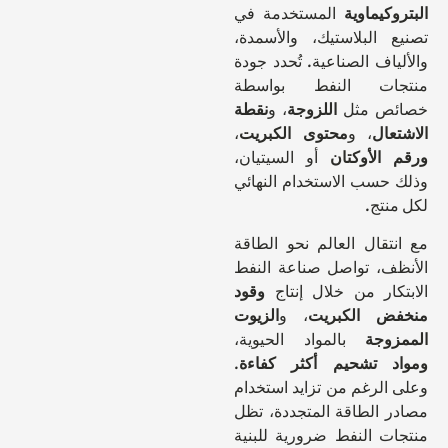
كيماوية
المستخدمة في
 البلاستيك، والأسمدة،
اف الصناعية. تُحدد جودة
ات النفط بواسطة
ص مثل
اللزوجة
، و
نقطة
عال
، و
محتوى الكبريت
،
الأوكتان
أو السيتيان،
حسب الاستخدام النهائي
نتج.
تقال العالم نحو الطاقة
ف، تواصل صناعة النفط
كار من خلال إنتاج
وقود
ض الكبريت
، و
الزيوت
وجة
بالمواد الحيوية،
 تشحيم أكثر كفاءة
.
الرغم من تزايد استخدام
 الطاقة المتجددة، تظل
ت النفط ضرورية للبنية