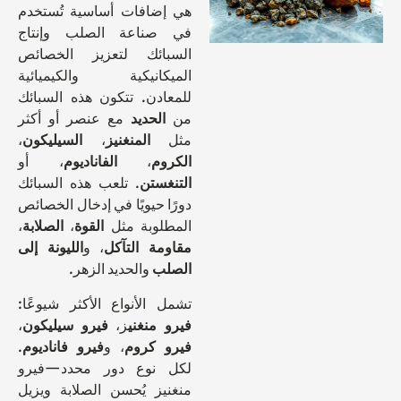
هي إضافات أساسية تُستخدم
في صناعة الصلب وإنتاج
السبائك لتعزيز الخصائص
الميكانيكية والكيميائية
للمعادن. تتكون هذه السبائك
من
الحديد
مع عنصر أو أكثر
مثل
المنغنيز
،
السيليكون
،
الكروم
،
الفاناديوم
، أو
التنغستن
. تلعب هذه السبائك
دورًا حيويًا في إدخال الخصائص
المطلوبة مثل
القوة
،
الصلابة
،
مقاومة التآكل
، و
الليونة إلى
الصلب
والحديد الزهر.
تشمل الأنواع الأكثر شيوعًا:
فيرو منغني
ز،
فيرو سيليكون
،
فيرو كروم
، و
فيرو فاناديوم
.
لكل نوع دور محدد—فيرو
منغنيز يُحسن الصلابة ويزيل