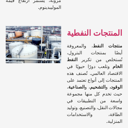
مرونة، يستمر ارتفاع قيمة
الموليبدينوم.
نتجات النفطية
ت النفط
، والمعروفة
ا بمنتجات البترول،
خلص من تكرير
النفط
تلعب دورًا حيويًا في
صاد العالمي. تُصنف هذه
ات إلى أنواع تعتمد على
،
و
التشحيم
، و
الصناعية
،
خدم كل منها مجموعة
ة من التطبيقات في
 النقل، والتصنيع، وتوليد
قة، والاستخدامات
ية.