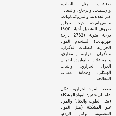
ات مثل الصلب،
منت، والزجاج، والمعادن
حديدية، والبتروكيماويات،
يراميك، حيث تتجاوز
ظروف التشغيل أحيانًا 1500
درجة مئوية (2732 درجة
ايت). تُستخدم المواد
رية كبطانات للأفران،
ران الدوارة، والمحارق،
علات، والبواريق، لضمان
ل الحراري، والثبات
كلي، وحماية معدات
جة.
المواد الحرارية بشكل
ى فئتين
: المواد المشكلة
الطوب والكتل) والمواد
المشكلة
(مثل المواد
بوبة، وكتل الردم،