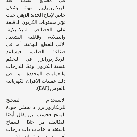
الريكاربورايزر مهمًا بشكل
خاص لإنتاج
الحديد الزهر
، حيث
تؤثر مستويات الكربون الدقيقة
على الخصائص الميكانيكية،
والصلابة، وقابلية التشغيل
الآلي للقطع النهائية. أما في
صناعة الصلب، فيساعد
الريكاربورايزر في التحكم
بنسبة الكربون وفقًا للدرجات
والعمليات المحددة، بما في
ذلك عمليات الأفران الكهربائية
بالقوس (EAF).
الاستخدام الصحيح
للريكاربورايزر لا يحسّن جودة
المنتج فحسب، بل يقلل أيضًا
التكاليف من خلال السماح
باستخدام خامات ذات درجات
أقل وضبط مستويات الكربون