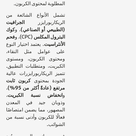
المطلوبة لمحتوى الكربون.
تشمل الأنواع الشائعة من
الريكاربورايزر
الجرافيت
(الطبيعي أو الصناعي)
، و
كوك
البترول المكلس
(CPC)، و
فحم
الأنثراسيت
. يعتمد اختيار النوع
على عوامل مثل النقاء،
ومحتوى الكربون، ومستوى
الكبريت، ومتطلبات التطبيق.
تتميز الريكاربورايزرات عالية
الجودة بمحتوى
كربون ثابت
مرتفع (عادةً أكثر من 95%)
،
و
انخفاض نسبة الكبريت
،
وذوبان جيد في المعدن
المصهور، مما يضمن امتصاصًا
فعالًا للكربون وأدنى نسبة من
الشوائب.
في مصانع الصب، يُعد