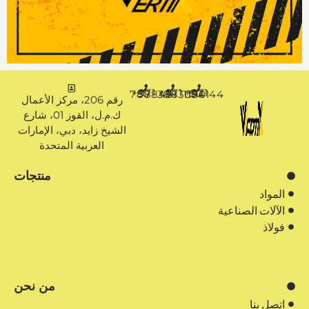
+971 50 7888481
+971 4 3883080
+971 50 1194144
رقم 206، مركز الأعمال
ك.م.ل، القوز 01، شارع
الشيخ زايد، دبي، الإمارات
العربية المتحدة
منتجات
المواد
الآلات الصناعية
فولاذ
من نحن
اتصل بنا