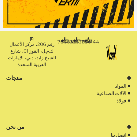
+971 50 7888481
+971 4 3883080
+971 50 1194144
رقم 206، مركز الأعمال
ك.م.ل، القوز 01، شارع
الشيخ زايد، دبي، الإمارات
العربية المتحدة
منتجات
المواد
الآلات الصناعية
فولاذ
من نحن
اتصل بنا