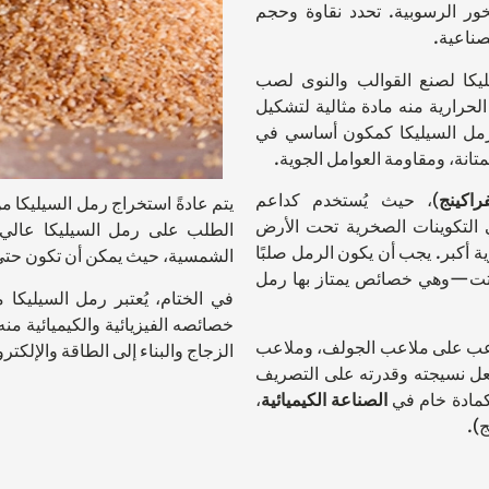
ور الرسوبية. تحدد نقاوة وحجم
صناعية.
يكا لصنع القوالب والنوى لصب
لحرارية منه مادة مثالية لتشكيل
رمل السيليكا كمكون أساسي في
متانة، ومقاومة العوامل الجوية.
راكينج
)، حيث يُستخدم كداعم
يتم عادةً استخراج رمل السيليكا م
كا في التكوينات الصخرية تحت الأرض
الطلب على رمل السيليكا عالي 
 أكبر. يجب أن يكون الرمل صلبًا
الشمسية، حيث يمكن أن تكون حتى 
تفتت—وهي خصائص يمتاز بها رمل
في الختام، يُعتبر رمل السيليكا م
خصائصه الفيزيائية والكيميائية م
لاعب على ملاعب الجولف، وملاعب
الزجاج والبناء إلى الطاقة والإلكتر
عل نسيجته وقدرته على التصريف
 كمادة خام في
الصناعة الكيميائية
،
ج).