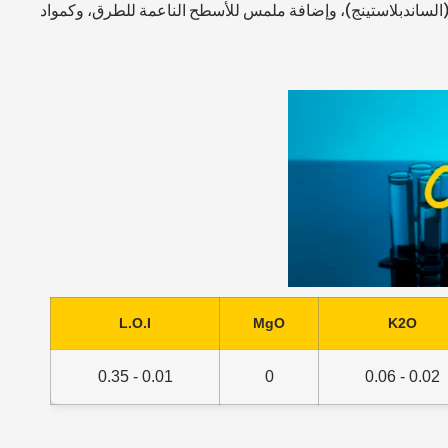
 (الساندبلاستينج)، وإضافة ملمس للأسطح الناعمة للطرق، وكمواد
L.O.I
MgO
K2O
0.01 - 0.35
0
0.02 - 0.06