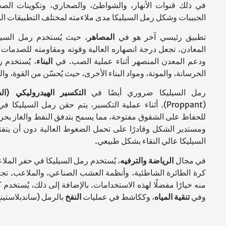
في ذلك قنوات الأنهار، والشواطئ، والصحاري، وتكوينات الصخ
الحبيبات وشكل رمل السيليكا مدى ملاءمته لمختلف التطبيقات ال
تطبيق رئيسي آخر هو في
المصاهر
، حيث يُستخدم رمل السيل
المعادن. تجعل درجة انصهاره العالية وقوته ومقاومته للصدمات ا
ودعم المعدن المنصهر أثناء عملية الصب. في
البناء
، يُستخدم 
الخرسانة، والمونة، ومواد البناء الأخرى، حيث يُحسّن من القوة، وال
رمل السيليكا ضروري أيضًا في
التكسير الهيدروليكي (الف
(Proppant). أثناء عملية التكسير، يتم حقن رمل السيلي
للحفاظ على الشقوق مفتوحة، مما يسمح بتدفق النفط والغاز بحرية
ومستدير الشكل وقادرًا على تحمل الضغوط العالية دون أن ي
السيليكا عالي النقاء بشكل طبيعي.
في مجال
الرياضة والترفيه
، يُستخدم رمل السيليكا في حفر الم
كرة الطائرة الشاطئية، وأنظمة العشب الصناعي، والملاعب. تج
منه خيارًا مفضلًا لهذه الاستخدامات. بالإضافة إلى ذلك، يُستخدم
وفي
تنقية المياه
، وككاشط في عمليات
النفخ
بالرمل (ساندبلاستين