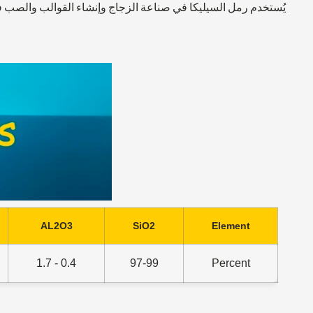
يُستخدم رمل السيليكا في صناعة الزجاج وإنشاء القوالب والصب في
AL2O3
SiO2
Element
0.4 - 1.7
97-99
Percent