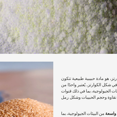
تز، هو مادة حبيبية طبيعية تتكون
ون (SiO₂)، وعادةً ما يكون في شكل الكوارتز. يُعتبر واحدًا من
ت الجيولوجية، بما في ذلك قنوات
د نقاوة وحجم الحبيبات وشكل رمل
واسعة
من البيئات الجيولوجية، بما