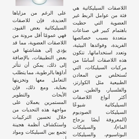
اللاصقات السيليكاتية هي
على الرغم من مزاياها
فئة من عوامل الربط غير
العديدة، فإن للاصقات
العضوية التي حظيت
السيليكاتية بعض القيود.
باهتمام كبير في صناعات
فهي عمومًا أقل مرونة من
متعددة بسبب خصائصها
اللاصقات العضوية، مما قد
الفريدة، وفوائدها البيئية،
يؤدي إلى هشاشتها في
وتعدد استخداماتها. تتكون
بعض التطبيقات. بالإضافة
هذه اللاصقات أساسًا من
إلى ذلك، يمكن أن تتأثر
مركبات السيليكات، التي
أداؤها بالرطوبة، مما يتطلب
تُستخلص من المعادن
التعامل معها وتخزينها
الطبيعية مثل الكوارتز،
بعناية. ومع ذلك، فإن
والفلسبار، والطين. من
الأبحاث والتطوير
أكثر أنواع اللاصقات
المستمرين يعملان على
السيليكاتية شيوعًا
مواجهة هذه التحديات من
السيليكات الصوديوم
خلال تحسين التركيبات
(المعروفة أيضًا بزجاج
واستكشاف أنظمة هجينة
الماء)، والسيليكات
تجمع بين السيليكات ومواد
البوتاسيوم، والسيليكات