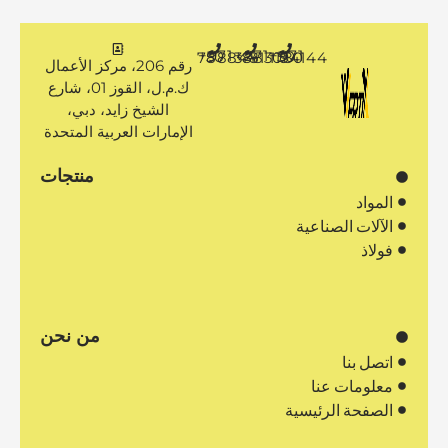
+971 50 7888481
+971 4 3883080
+971 50 1194144
رقم 206، مركز الأعمال
ك.م.ل، القوز 01، شارع
الشيخ زايد، دبي،
الإمارات العربية المتحدة
منتجات
المواد
الآلات الصناعية
فولاذ
من نحن
اتصل بنا
معلومات عنا
الصفحة الرئيسية