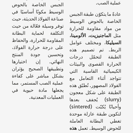
عملية الصب.
الجبس الخاصة بالحوض
الوسيط مكونًا أساسيًا في
عادةً ما يتكوّن طبقة الجبس
صناعة الفولاذ الحديثة، حيث
الخاصة بالحوض الوسيط
توفر وسيلة فعّالة من حيث
من مواد مقاومة للحرارة
التكلفة لحماية البطانة
مثل
الماجنيزيت، الألومينا،
المقاومة للحرارة، والحفاظ
السيليكا
، ومختلف عوامل
على درجة حرارة الفولاذ،
الربط. تم تصميم هذه
وتحسين جودة المنتج
الطبقة لتحمّل درجات
النهائي. إن اختيارها
الحرارة القصوى والبيئات
وتطبيقها الصحيح يؤثران
الكيميائية القاسية التي
بشكل مباشر على كفاءة
تتواجد أثناء التعامل مع
عملية الصب المستمر، مما
الفولاذ المصهور. تُطبّق هذه
يجعلها مادة حيوية في
الطبقة على شكل معجون
العمليات المعدنية.
(slurry) يُجفف بعدها
وأحيانًا يُكبّت (sintered)
لتكوين طبقة عازلة موحدة
تغطي البطانة العاملة
للحوض الوسيط. تعمل
هذه