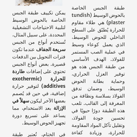
طبقة الجبس الخاصة
يمكن تكييف طبقة الجبس
بالحوض الوسيط (tundish
الخاصة بالحوض الوسيط
plaster) هي طلاء مقاوم
لتلبية الاحتياجات التشغيلية
للحرارة يُطبّق على السطح
المحددة. على سبيل المثال،
الداخلي للحوض الوسيط،
تُستخدم أنواع من الجبس
الذي يعمل كوعاء وسيط
سريعة الجفاف
عندما تكون
في عملية الصب المستمر
فترات التحويل بين الدفعات
للفولاذ. الهدف الأساسي
قصيرة. بعض أنواع الجبس
من طبقة الجبس هذه هو
تحتوي على إضافات
طاردة
توفير العزل الحراري،
للحرارة (exothermic
وحماية بطانة الحوض
additives)
لتوفير حرارة
الوسيط، وضمان تدفق
إضافية، في حين قد يُصمم
الفولاذ بسلاسة ونظافة من
بعضها الآخر ليكون
سهلاً في
المغرفة إلى القالب. تلعب
الإزالة
بعد الاستخدام، مما
هذه الطبقة دورًا حيويًا في
يساعد على تسريع دورة
تحسين جودة الفولاذ،
تجهيز الحوض الوسيط.
وتقليل تآكل المواد المقاومة
للحرارة، وزيادة كفاءة
في الختام، تُعتبر طبقة