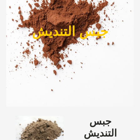
جبس التنديش
جبس
التنديش