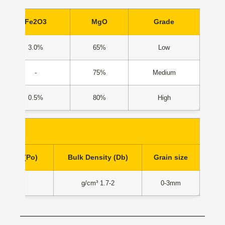
Fe2O3
MgO
Grade
3.0%
65%
Low
-
75%
Medium
0.5%
80%
High
rosity (Po)
Bulk Density (Db)
Grain size
37-47 Vol%
1.7-2 g/cm³
0-3mm