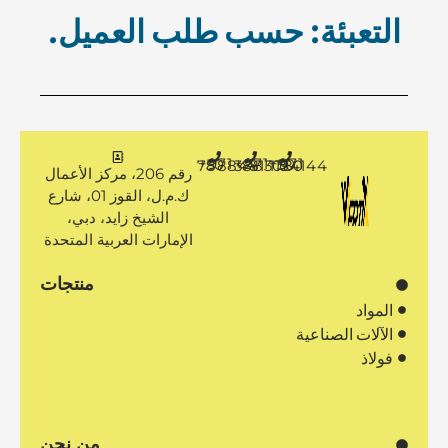
التعبئة: حسب طلب العميل.
+971 50 7888481
+971 4 3883080
+971 50 1194144
رقم 206، مركز الأعمال
ك.م.ل، القوز 01، شارع
الشيخ زايد، دبي،
الإمارات العربية المتحدة
منتجات
المواد
الآلات الصناعية
فولاذ
من نحن