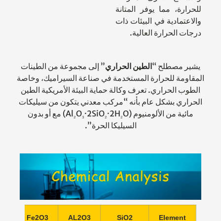
للحرارة، مما يوفر المتانة
والاعتمادية في البيئات ذات
درجات الحرارة العالية.
يشير مصطلح “
الطين الحراري
” إلى مجموعة من الطينات
المقاومة للحرارة المستخدمة في صناعة السيراميك، وخاصة
الطوب الحراري. تعرف وكالة حماية البيئة الأمريكية الطين
الحراري بشكل عام بأنه “مركب معدني يتكون من سيليكات
مائية من الألومنيوم (Al
·2H
·2SiO
O
O) مع أو بدون
₂
₃
₂
₂
السيليكا الحرة”.
O2
Fe2O3
AL2O3
SiO2
Element