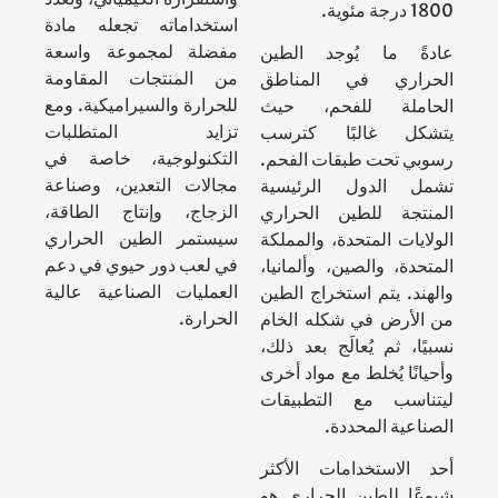
1800 درجة مئوية.
استخداماته تجعله مادة
مفضلة لمجموعة واسعة
عادةً ما يُوجد الطين
من المنتجات المقاومة
الحراري في المناطق
للحرارة والسيراميكية. ومع
الحاملة للفحم، حيث
تزايد المتطلبات
يتشكل غالبًا كترسب
التكنولوجية، خاصة في
رسوبي تحت طبقات الفحم.
مجالات التعدين، وصناعة
تشمل الدول الرئيسية
الزجاج، وإنتاج الطاقة،
المنتجة للطين الحراري
سيستمر الطين الحراري
الولايات المتحدة، والمملكة
في لعب دور حيوي في دعم
المتحدة، والصين، وألمانيا،
العمليات الصناعية عالية
والهند. يتم استخراج الطين
الحرارة.
من الأرض في شكله الخام
نسبيًا، ثم يُعالَج بعد ذلك،
وأحيانًا يُخلط مع مواد أخرى
ليتناسب مع التطبيقات
الصناعية المحددة.
أحد الاستخدامات الأكثر
شيوعًا للطين الحراري هو