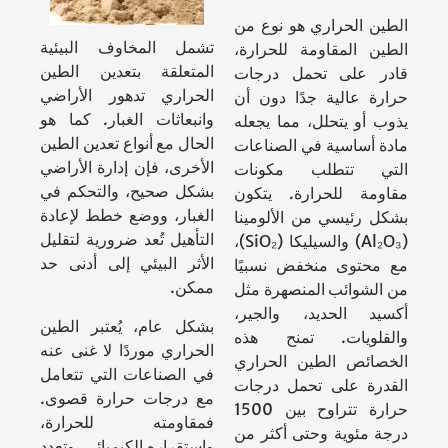
الطين الحراري هو نوع من
تشمل المخاوف البيئية
الطين المقاومة للحرارة،
المتعلقة بتعدين الطين
قادر على تحمل درجات
الحراري تدهور الأراضي
حرارة عالية جدًا دون أن
وانبعاثات الغبار. كما هو
يذوب أو يتحلل، مما يجعله
الحال مع أنواع تعدين الطين
مادة أساسية في الصناعات
الأخرى، فإن إدارة الأراضي
التي تتطلب مكونات
بشكل صحيح، والتحكم في
مقاومة للحرارة. يتكون
الغبار، ووضع خطط لإعادة
بشكل رئيسي من الألومينا
التأهيل تُعد ضرورية لتقليل
(Al₂O₃) والسيليكا (SiO₂)،
الأثر البيئي إلى أدنى حد
مع محتوى منخفض نسبيًا
ممكن.
من الشوائب المنصهرة مثل
أكسيد الحديد، والجير،
بشكل عام، يُعتبر الطين
والقلويات. تمنح هذه
الحراري موردًا لا غنى عنه
الخصائص الطين الحراري
في الصناعات التي تتعامل
القدرة على تحمل درجات
مع درجات حرارة قصوى.
حرارة تتراوح بين 1500
فمقاومته للحرارة،
درجة مئوية وحتى أكثر من
واستقراره الكيميائي، وتعدد