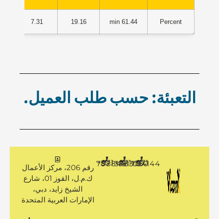
70
7.31
19.16
61.44 min
Percent
التعبئة: حسب طلب العميل.
+971 50 7888481
+971 4 3883080
+971 50 1194144
رقم 206، مركز الأعمال
ك.م.ل، القوز 01، شارع
الشيخ زايد، دبي،
الإمارات العربية المتحدة